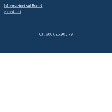
Informazioni sul Burert
e contatti
C.F. 800.625.903.79