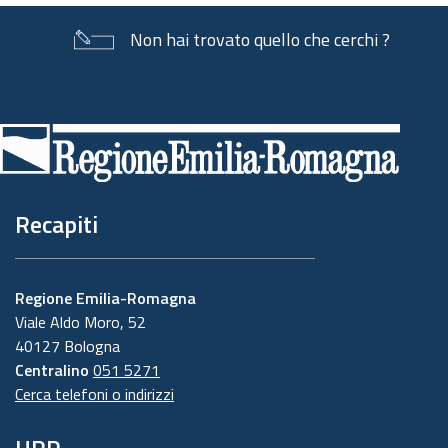
Non hai trovato quello che cerchi ?
Piè
di
pagina
Recapiti
Regione Emilia-Romagna
Viale Aldo Moro, 52
40127 Bologna
Centralino
051 5271
Cerca telefoni o indirizzi