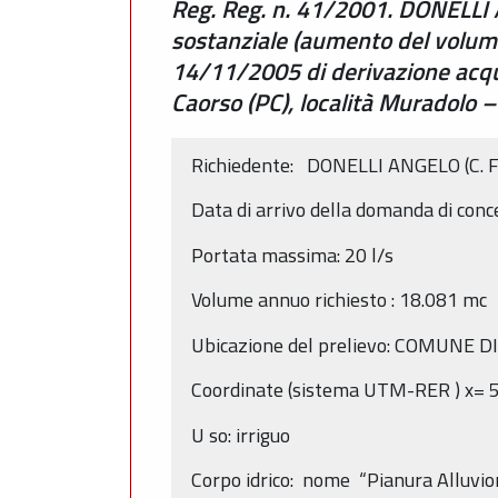
Reg. Reg. n. 41/2001. DONELLI A
sostanziale (aumento del volume
14/11/2005 di derivazione acqu
Caorso (PC), località Muradolo
Richiedente:
DONELLI ANGELO
(C.
F
Data di arrivo della domanda di conc
Portata massima:
20
l/s
Volume annuo
richiesto
:
18.081
mc
Ubicazione del prelievo: COMUNE 
Coordinate (sistema
UTM-RER
) x=
U
so:
irriguo
Corpo idrico: nome “Pianura Alluvi