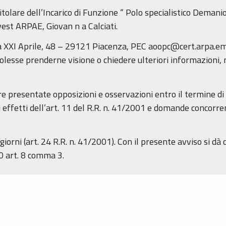
itolare dell’Incarico di Funzione “
Polo specialistico Demanio
Ovest ARPAE,
Giovan
n
a Calciati.
 XXI Aprile, 48 – 29121 Piacenza, PEC aoopc@cert.arpa.emr.
 volesse prenderne visione o chiedere ulteriori informazioni,
 presentate opposizioni e osservazioni entro il termine di 
i effetti dell’art. 11 del R.R. n. 41/2001 e domande concorren
iorni (art. 24 R.R. n. 41/2001). Con il presente avviso si dà
0 art. 8 comma 3.