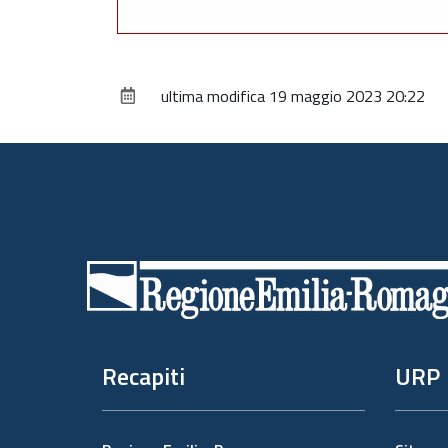
ultima modifica
19 maggio 2023 20:22
Piè
di
pagina
Recapiti
URP