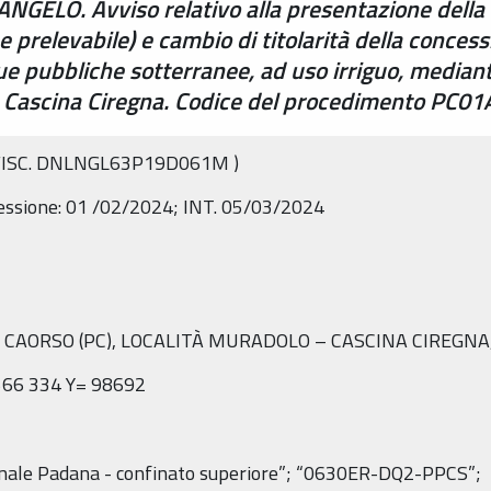
NGELO. Avviso relativo alla presentazione della
 prelevabile) e cambio di titolarità della conces
e pubbliche sotterranee, ad uso irriguo, median
 – Cascina Ciregna. Codice del procedimento PC
ISC.
DNLNGL63P19D061M
)
essione:
01
/02/2024;
INT. 05/03/2024
DI CAORSO (PC), LOCALITÀ MURADOLO – CASCINA CIREGNA,
566
334
Y=
98692
onale Padana - confinato superiore”; “0630ER-DQ2-PPCS”;