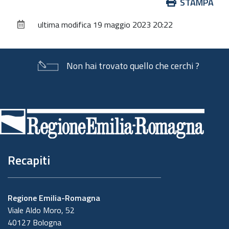
Azioni
STAMPA
sul
ultima modifica
19 maggio 2023 20:22
documento
Non hai trovato quello che cerchi ?
Piè
di
pagina
Recapiti
Regione Emilia-Romagna
Viale Aldo Moro, 52
40127 Bologna