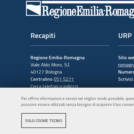
di
pagina
Recapiti
URP
Regione Emilia-Romagna
Sito w
Viale Aldo Moro, 52
romagna
40127 Bologna
Numero
Centralino
051 5271
Scrivici
Cerca telefoni o indirizzi
Per offrire informazioni e servizi nel miglior modo possibile, ques
possono essere utilizzati senza bisogno di acquisire il tuo consen
SOLO COOKIE TECNICI