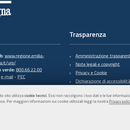
Trasparenza
eb:
www.regione.emilia-
Amministrazione trasparen
.it/urp/
Note legali e copyright
 verde:
800.66.22.00
Privacy e Cookie
:
e-mail
-
PEC
Dichiarazione di accessibilit
to sito utilizza
cookie tecnici
. Essi non raccolgono i tuoi dati e le tue informaz
so. Per maggiori informazioni sui cookie utilizzati leggi la nostra
Privacy polic
C.F. 800.625.903.79