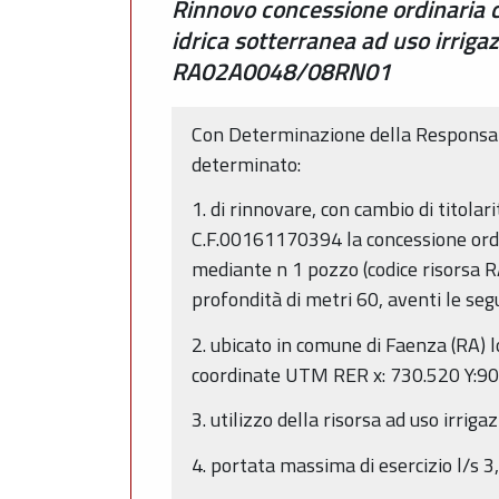
Rinnovo concessione ordinaria c
idrica sotterranea ad uso irriga
RA02A0048/08RN01
Con Determinazione della Responsabi
determinato:
1. di rinnovare, con cambio di titolar
C.F.00161170394 la concessione ordi
mediante n 1 pozzo (codice risorsa R
profondità di metri 60, aventi le seg
2. ubicato in comune di Faenza (RA) 
coordinate UTM RER x: 730.520 Y:90
3. utilizzo della risorsa ad uso irriga
4. portata massima di esercizio l/s 3