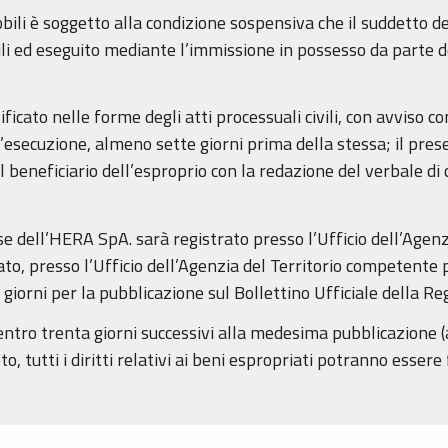
bili è soggetto alla condizione sospensiva che il suddetto de
vili ed eseguito mediante l’immissione in possesso da parte 
ficato nelle forme degli atti processuali civili, con avviso c
a l’esecuzione, almeno sette giorni prima della stessa; il pr
 beneficiario dell’esproprio con la redazione del verbale di 
pese dell’HERA SpA. sarà registrato presso l’Ufficio dell’Ag
ato, presso l’Ufficio dell’Agenzia del Territorio competente p
giorni per la pubblicazione sul Bollettino Ufficiale della 
entro trenta giorni successivi alla medesima pubblicazione
eto, tutti i diritti relativi ai beni espropriati potranno esser