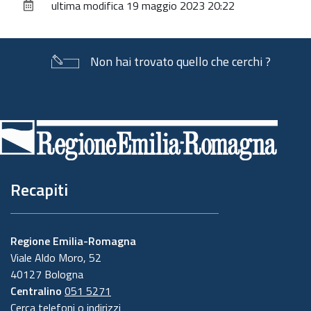
ultima modifica
19 maggio 2023 20:22
documento
Non hai trovato quello che cerchi ?
Piè
di
pagina
Recapiti
Regione Emilia-Romagna
Viale Aldo Moro, 52
40127 Bologna
Centralino
051 5271
Cerca telefoni o indirizzi