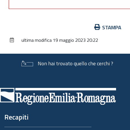
Azioni
STAMPA
sul
ultima modifica
19 maggio 2023 20:22
documento
Non hai trovato quello che cerchi ?
Piè
di
pagina
Recapiti