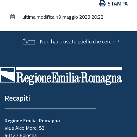
Azioni
STAMPA
sul
ultima modifica
19 maggio 2023 20:22
documento
Non hai trovato quello che cerchi ?
Piè
di
pagina
Recapiti
Regione Emilia-Romagna
Viale Aldo Moro, 52
40127 Bologna