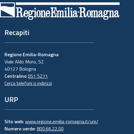
di
pagina
Recapiti
Regione Emilia-Romagna
Viale Aldo Moro, 52
40127 Bologna
Centralino
051 5271
Cerca telefoni o indirizzi
URP
Sito web:
www.regione.emilia-romagna.it/urp/
Numero verde:
800.66.22.00