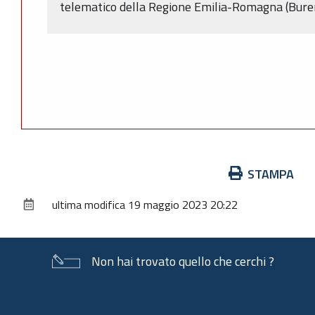
telematico della Regione Emilia-Romagna (Bure
Azioni
STAMPA
sul
ultima modifica
19 maggio 2023 20:22
documento
Non hai trovato quello che cerchi ?
Piè