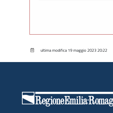
ultima modifica
19 maggio 2023 20:22
Piè
di
pagina