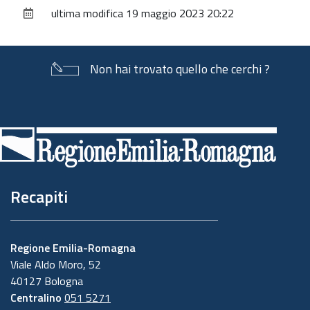
sul
ultima modifica
19 maggio 2023 20:22
documento
Non hai trovato quello che cerchi ?
Piè
di
pagina
Recapiti
Regione Emilia-Romagna
Viale Aldo Moro, 52
40127 Bologna
Centralino
051 5271