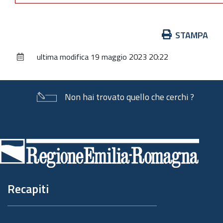
Azioni
STAMPA
sul
ultima modifica
19 maggio 2023 20:22
documento
Non hai trovato quello che cerchi ?
Piè
di
pagina
Recapiti