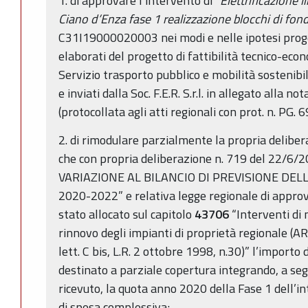
1. di approvare l’intervento di “
Elettrificazione 
Ciano d’Enza fase 1 realizzazione blocchi di fon
C31I19000020003 nei modi e nelle ipotesi proget
elaborati del progetto di fattibilità tecnico-econ
Servizio trasporto pubblico e mobilità sostenib
e inviati dalla Soc. F.E.R. S.r.l. in allegato alla
(protocollata agli atti regionali con prot. n. PG
2. di rimodulare parzialmente la propria deliber
che con propria deliberazione n. 719 del 22
VARIAZIONE AL BILANCIO DI PREVISIONE DE
2020-2022” e relativa legge regionale di appro
stato allocato sul capitolo
43706
“Interventi di
rinnovo degli impianti di proprietà regionale (AR
lett. C bis, L.R. 2 ottobre 1998, n.30)” l’importo
destinato a parziale copertura integrando, a s
ricevuto, la quota anno 2020 della Fase 1 dell’i
di spesa complessiva;