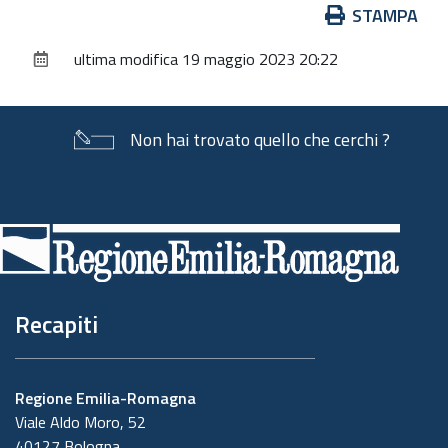
Azioni
STAMPA
sul
ultima modifica
19 maggio 2023 20:22
documento
Non hai trovato quello che cerchi ?
Piè
di
pagina
Recapiti
Regione Emilia-Romagna
Viale Aldo Moro, 52
40127 Bologna