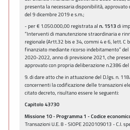
presenta la necessaria disponibilità, approvato
del 9 dicembre 2019 e s.m.;
- per € 1.050.000,00 registrata al
n.
1513
di imp
“Interventi di manutenzione straordinaria e rinn
regionale (Artt.32 bis e 34, commi 4 e 6, lett. C b
finanziato mediante ricorso indebitamento” del 
2020-2022, anno di previsione 2021, che present
approvato con propria deliberazione n.2386 del
9. di dare atto che in attuazione del D.lgs. n. 118
concernenti la codificazione delle transazioni e
citato decreto, risultano essere le seguenti:
Capitolo 43730
Missione 10 - Programma 1 - Codice economi
Transazioni U.E. 8 - SIOPE 2020109013 - C.I. spe