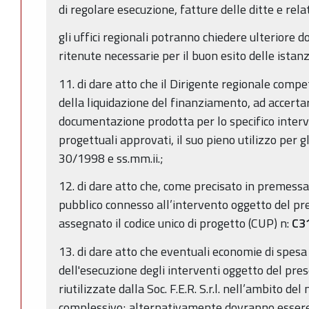
di regolare esecuzione, fatture delle ditte e rel
gli uffici regionali potranno chiedere ulteriore
ritenute necessarie per il buon esito delle istan
11. di dare atto che il Dirigente regionale compe
della liquidazione del finanziamento, ad accertar
documentazione prodotta per lo specifico interv
progettuali approvati, il suo pieno utilizzo per gli
30/1998 e ss.mm.ii.;
12. di dare atto che, come precisato in premessa
pubblico connesso all’intervento oggetto del p
assegnato il codice unico di progetto (CUP) n:
C31
13. di dare atto che eventuali economie di spesa
dell'esecuzione degli interventi oggetto del pre
riutilizzate dalla Soc. F.E.R. S.r.l. nell’ambito d
complessivo; alternativamente dovranno essere 