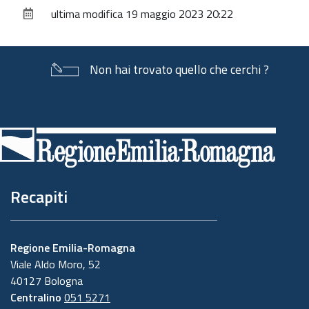
sul
ultima modifica
19 maggio 2023 20:22
documento
Non hai trovato quello che cerchi ?
Piè
di
pagina
Recapiti
Regione Emilia-Romagna
Viale Aldo Moro, 52
40127 Bologna
Centralino
051 5271