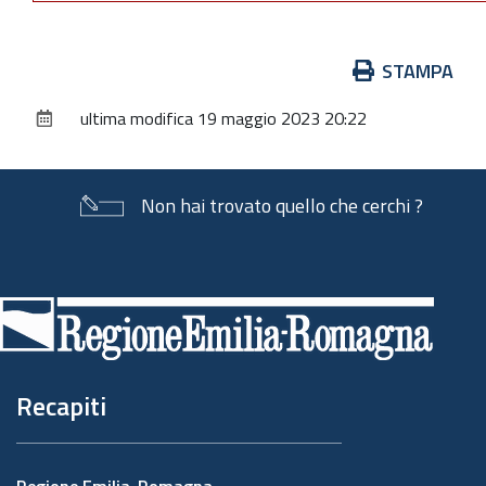
Azioni
STAMPA
sul
ultima modifica
19 maggio 2023 20:22
documento
Non hai trovato quello che cerchi ?
Piè
di
pagina
Recapiti