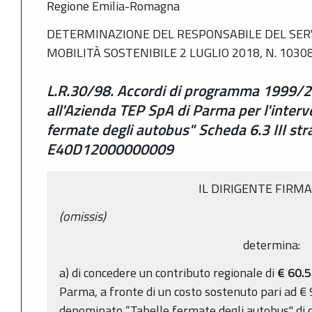
Regione Emilia-Romagna
DETERMINAZIONE DEL RESPONSABILE DEL SER
MOBILITÀ SOSTENIBILE 2 LUGLIO 2018, N. 1030
L.R.30/98. Accordi di programma 1999/2
all'Azienda TEP SpA di Parma per l'inter
fermate degli autobus" Scheda 6.3 III stra
E40D12000000009
IL DIRIGENTE FIRM
(omissis)
determina:
a) di concedere un contributo regionale di
€
60.5
Parma, a fronte di un costo sostenuto pari ad € 
denominato “Tabelle fermate degli autobus" di cui 