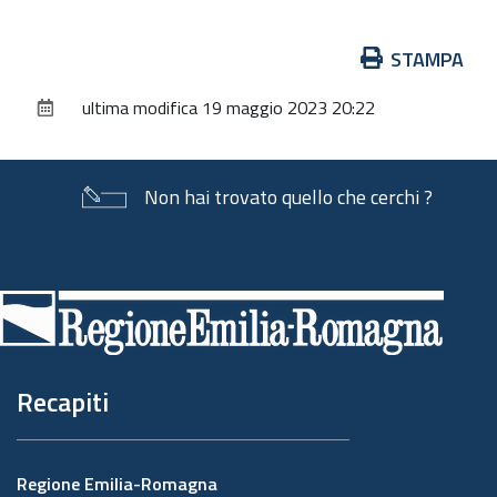
Azioni
STAMPA
sul
ultima modifica
19 maggio 2023 20:22
documento
Non hai trovato quello che cerchi ?
Piè
di
pagina
Recapiti
Regione Emilia-Romagna