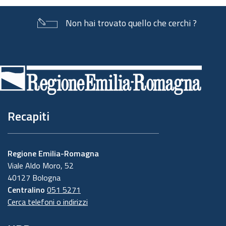
Non hai trovato quello che cerchi ?
Piè
di
pagina
Recapiti
Regione Emilia-Romagna
Viale Aldo Moro, 52
40127 Bologna
Centralino
051 5271
Cerca telefoni o indirizzi