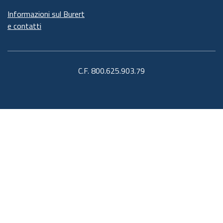
Informazioni sul Burert
e contatti
C.F. 800.625.903.79