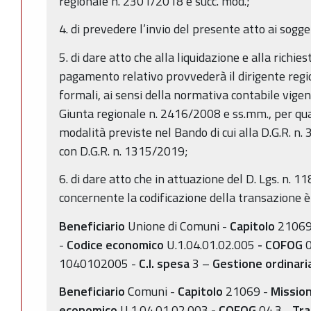
regionale n. 2301/2018 e succ. mod.;
4. di prevedere l’invio del presente atto ai sogge
5. di dare atto che alla liquidazione e alla richies
pagamento relativo provvederà il dirigente regi
formali, ai sensi della normativa contabile vigen
Giunta regionale n. 2416/2008 e ss.mm., per qua
modalità previste nel Bando di cui alla D.G.R. n
con D.G.R. n. 1315/2019;
6. di dare atto che in attuazione del D. Lgs. n. 11
concernente la codificazione della transazione è
Beneficiario
Unione di Comuni -
Capitolo
21069
-
Codice economico
U.1.04.01.02.005
- COFOG
0
1040102005 -
C.I. spesa
3 –
Gestione ordinari
Beneficiario
Comuni -
Capitolo
21069 -
Missio
economico
U.1.04.01.02.003
- COFOG
04.3 -
Tra