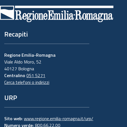
di
pagina
Recapiti
Regione Emilia-Romagna
Viale Aldo Moro, 52
40127 Bologna
Centralino
051 5271
Cerca telefoni o indirizzi
URP
Sito web:
www.regione.emilia-romagna.it/urp/
Numero verde:
800.66.22.00