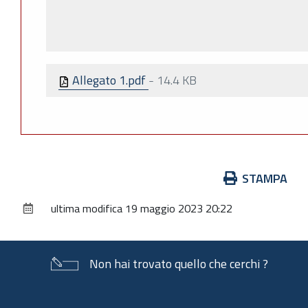
Allegato 1.pdf
-
14.4 KB
Azioni
STAMPA
sul
ultima modifica
19 maggio 2023 20:22
documento
Non hai trovato quello che cerchi ?
Piè