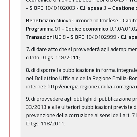
-
SIOPE
1040102003 -
C.I. spesa
3 –
Gestione 
Beneficiario
Nuovo Circondario Imolese -
Capit
Programma
01 -
Codice economico
U.1.04.01.
Transazioni UE
8 -
SIOPE
1040102999 -
C.I. sp
7. di dare atto che si provvederà agli adempimenti 
citato D.Lgs. 118/2011;
8. di disporre la pubblicazione in forma integra
nel Bollettino Ufficiale della Regione Emilia-R
internet: http://energia.regione.emilia-romagna.i
9. di provvedere agli obblighi di pubblicazione prev
33/2013 e alle ulteriori pubblicazioni previste d
prevenzione della corruzione ai sensi dell’art. 
D.Lgs. 118/2011.