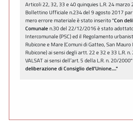
Articoli 22, 32, 33 e 40 quinquies L.R. 24 marzo 
Bollettino Ufficiale n.234 del 9 agosto 2017 par
mero errore materiale è stato inserito "
Con deli
Comunale
n.30 del 22/12/2016 è stato adottato
Intercomunale (PSC) ed il Regolamento urbanisti
Rubicone e Mare (Comuni di Gatteo, San Mauro P
Rubicone) ai sensi degli artt. 22 e 32 e 33 L.R. 
VALSAT ai sensi dell’art. 5 della L.R. n. 20/200
deliberazione di Consiglio dell'Unione...."