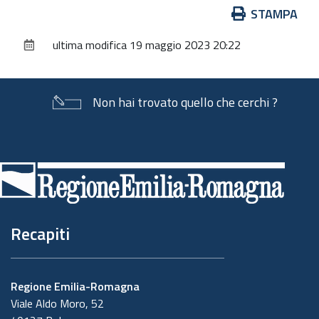
Azioni
STAMPA
sul
ultima modifica
19 maggio 2023 20:22
documento
Non hai trovato quello che cerchi ?
Piè
di
pagina
Recapiti
Regione Emilia-Romagna
Viale Aldo Moro, 52