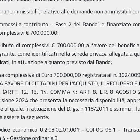
on ammissibili”, relativo alle domande non ammissibili con 
messi a contributo – Fase 2 del Bando” e finanziato con 
omplessivi € 700.000,00;
ributo di complessivi € 700.000,00 a favore dei beneficiari
rante, come identificati nella scheda privacy, allegata a qu
ficati, in attuazione a quanto previsto dal Bando;
sa complessiva di Euro 700.000,00 registrata al n. 30240
A FAVORE DI CITTADINI PER L'ACQUISTO, IL RECUPERO E
RTT. 12, 13, 14, COMMA 4; ART. 8, L.R. 8 AGOSTO 2001
sione 2024 che presenta la necessaria disponibilità, app
e al quale, in attuazione del D.lgs. n.118/2011 e ss.mm.ii., 
a essere la seguente:
ice economico U.2.03.02.01.001 - COFOG 06.1 - Trans
 4 - Gestione ordinaria 3