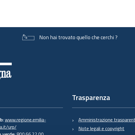
Non hai trovato quello che cerchi ?
Trasparenza
eb:
www.regione.emilia-
Amministrazione trasparen
.it/urp/
Note legali e copyright
 verde:
800.66.22.00