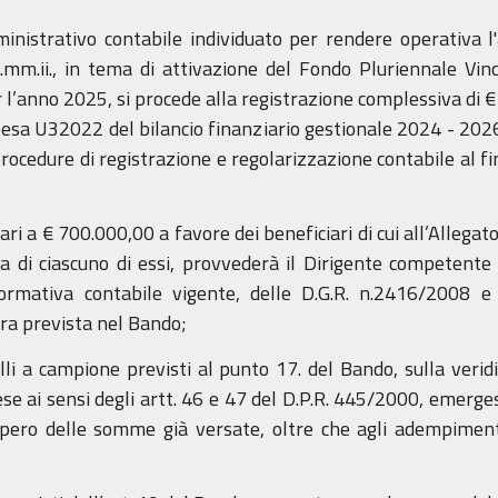
inistrativo contabile individuato per rendere operativa l'a
.mm.ii., in tema di attivazione del Fondo Pluriennale Vi
er l’anno 2025, si procede alla registrazione complessiva di 
 spesa U32022 del bilancio finanziario gestionale 2024 - 202
cedure di registrazione e regolarizzazione contabile al fine
pari a € 700.000,00 a favore dei beneficiari di cui all’Alleg
za di ciascuno di essi, provvederà il Dirigente competente
rmativa contabile vigente, delle D.G.R. n.2416/2008 e s
ra prevista nel Bando;
olli a campione previsti al punto 17. del Bando, sulla veridic
rese ai sensi degli artt. 46 e 47 del D.P.R. 445/2000, emerge
upero delle somme già versate, oltre che agli adempimenti