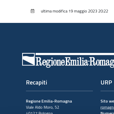
ultima modifica
19 maggio 2023 20:22
Piè
di
pagina
Recapiti
URP
Regione Emilia-Romagna
Sito w
Viale Aldo Moro, 52
romagna
40127 Bologna
Numero