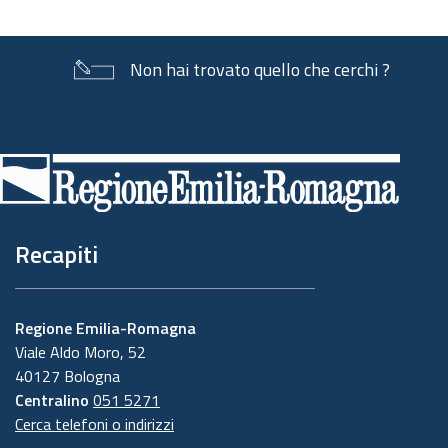
Non hai trovato quello che cerchi ?
Piè
di
pagina
Recapiti
Regione Emilia-Romagna
Viale Aldo Moro, 52
40127 Bologna
Centralino
051 5271
Cerca telefoni o indirizzi