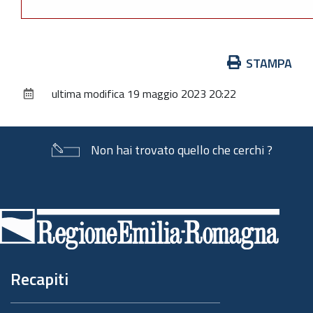
Azioni
STAMPA
sul
ultima modifica
19 maggio 2023 20:22
documento
Non hai trovato quello che cerchi ?
Piè
di
pagina
Recapiti