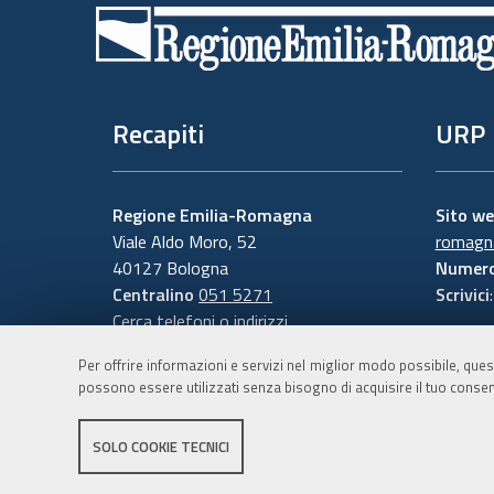
di
pagina
Recapiti
URP
Regione Emilia-Romagna
Sito w
Viale Aldo Moro, 52
romagna
40127 Bologna
Numero
Centralino
051 5271
Scrivici
Cerca telefoni o indirizzi
Per offrire informazioni e servizi nel miglior modo possibile, ques
possono essere utilizzati senza bisogno di acquisire il tuo consen
SOLO COOKIE TECNICI