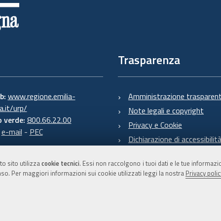
Trasparenza
eb:
www.regione.emilia-
Amministrazione trasparen
.it/urp/
Note legali e copyright
 verde:
800.66.22.00
Privacy e Cookie
:
e-mail
-
PEC
Dichiarazione di accessibilit
to sito utilizza
cookie tecnici
. Essi non raccolgono i tuoi dati e le tue informaz
so. Per maggiori informazioni sui cookie utilizzati leggi la nostra
Privacy polic
C.F. 800.625.903.79