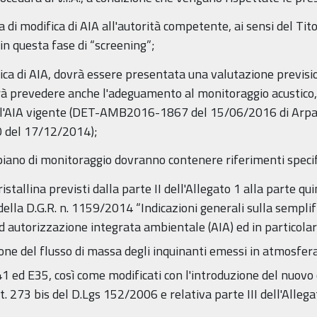
di modifica di AIA all'autorità competente, ai sensi del Tito
n questa fase di “screening”;
fica di AIA, dovrà essere presentata una valutazione previsi
vrà prevedere anche l'adeguamento al monitoraggio acustico, 
dell'AIA vigente (DET-AMB2016-1867 del 15/06/2016 di Arpa
0 del 17/12/2014);
l piano di monitoraggio dovranno contenere riferimenti specifi
 cristallina previsti dalla parte II dell'Allegato 1 alla parte q
 della D.G.R. n. 1159/2014 “Indicazioni generali sulla sempli
ad autorizzazione integrata ambientale (AIA) ed in particolar
zione del flusso di massa degli inquinanti emessi in atmosfer
 E41 ed E35, così come modificati con l'introduzione del nuo
t. 273 bis del D.Lgs 152/2006 e relativa parte III dell'Alle