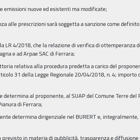
lle emissioni nuove ed esistenti ma modificate;
za alle prescrizioni sarà soggetta a sanzione come definito 
 della LR 4/2018, che la relazione di verifica di ottemperanza 
agna e ad Arpae SAC di Ferrara;
uttoria relativa alla procedura predetta a carico del propon
articolo 31 della Legge Regionale 20/04/2018, n. 4; import
te determina al proponente, al SUAP del Comune Terre del R
Pianura di Ferrara;
resente determina dirigenziale nel BURERT e, integralmente, 
o previsto in materia di pubblicità, trasparenza e diffusione