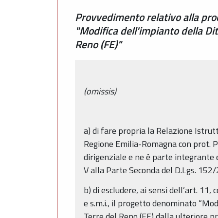
Provvedimento relativo alla proc
"Modifica dell'impianto della Di
Reno (FE)"
(omissis)
a) di fare propria la Relazione Istrut
Regione Emilia-Romagna con prot. P
dirigenziale e ne è parte integrante e
V alla Parte Seconda del D.Lgs. 152/2
b) di escludere, ai sensi dell’art. 1
e s.m.i., il progetto denominato “Mod
Terre del Reno (FE) dalla ulteriore pr