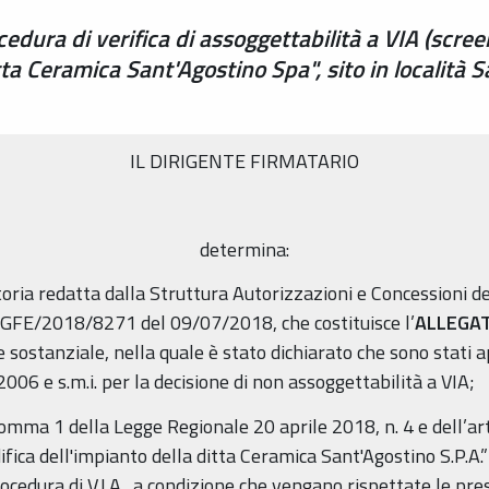
edura di verifica di assoggettabilità a VIA (scree
tta Ceramica Sant'Agostino Spa", sito in località
IL DIRIGENTE FIRMATARIO
determina:
toria redatta dalla Struttura Autorizzazioni e Concessioni de
GFE/2018/8271 del 09/07/2018, che costituisce l’
ALLEGA
 sostanziale, nella quale è stato dichiarato che sono stati appl
006 e s.m.i. per la decisione di non assoggettabilità a VIA;
1, comma 1 della Legge Regionale 20 aprile 2018, n. 4 e dell’
ifica dell'impianto della ditta Ceramica Sant'Agostino S.P.A.”
ocedura di V.I.A., a condizione che vengano rispettate le presc