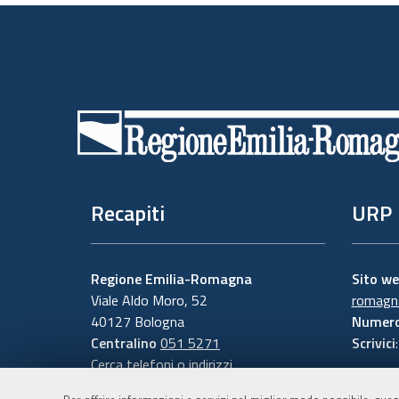
Piè
di
pagina
Recapiti
URP
Regione Emilia-Romagna
Sito w
Viale Aldo Moro, 52
romagna
40127 Bologna
Numero
Centralino
051 5271
Scrivici
Cerca telefoni o indirizzi