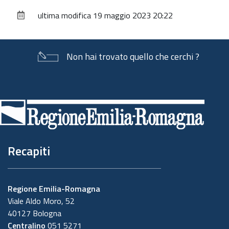
sul
ultima modifica
19 maggio 2023 20:22
documento
Non hai trovato quello che cerchi ?
Piè
di
pagina
Recapiti
Regione Emilia-Romagna
Viale Aldo Moro, 52
40127 Bologna
Centralino
051 5271