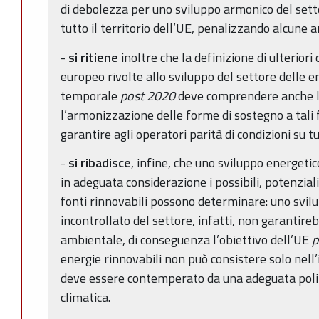
di debolezza per uno sviluppo armonico del setto
tutto il territorio dell’UE, penalizzando alcune ar
-
si ritiene
inoltre che la definizione di ulteriori 
europeo rivolte allo sviluppo del settore delle e
temporale
post 2020
deve comprendere anche 
l’armonizzazione delle forme di sostegno a tali 
garantire agli operatori parità di condizioni su tu
-
si ribadisce
, infine, che uno sviluppo energeti
in adeguata considerazione i possibili, potenzial
fonti rinnovabili possono determinare: uno svil
incontrollato del settore, infatti, non garantir
ambientale, di conseguenza l’obiettivo dell’UE
p
energie rinnovabili non può consistere solo nel
deve essere contemperato da una adeguata polit
climatica.