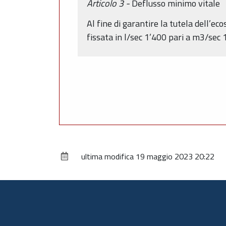
Articolo 3 -
Deflusso minimo vitale
Al fine di garantire la tutela dell’ec
fissata in l/sec 1’400 pari a m3/sec 
ultima modifica
19 maggio 2023 20:22
Piè