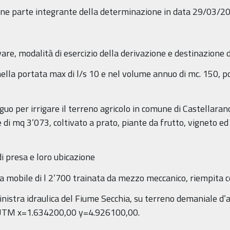
sione parte integrante della determinazione in data 29/03/
are, modalità di esercizio della derivazione e destinazione 
to nella portata max di l/s 10 e nel volume annuo di mc. 150, 
iguo per irrigare il terreno agricolo in comune di Castellarano
le di mq 3’073, coltivato a prato, piante da frutto, vigneto e
i presa e loro ubicazione
na mobile di l 2’700 trainata da mezzo meccanico, riempita
inistra idraulica del Fiume Secchia, su terreno demaniale d’a
e UTM x=1.634200,00 y=4.926100,00.