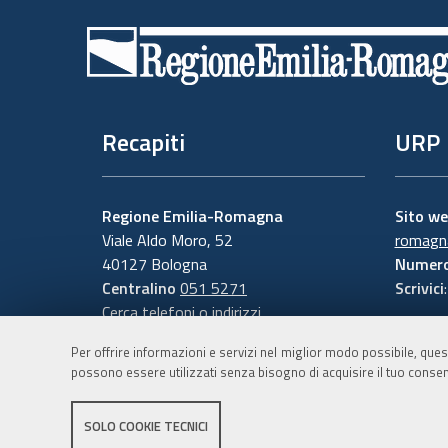
di
pagina
Recapiti
URP
Regione Emilia-Romagna
Sito w
Viale Aldo Moro, 52
romagna
40127 Bologna
Numero
Centralino
051 5271
Scrivici
Cerca telefoni o indirizzi
Per offrire informazioni e servizi nel miglior modo possibile, ques
possono essere utilizzati senza bisogno di acquisire il tuo consen
SOLO COOKIE TECNICI