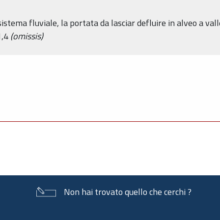
osistema fluviale, la portata da lasciar defluire in alveo a va
1,4
(omissis)
Non hai trovato quello che cerchi ?