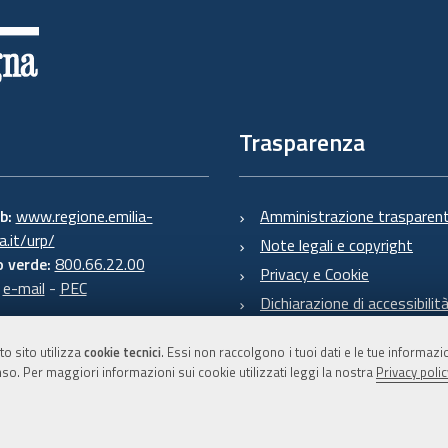
Trasparenza
eb:
www.regione.emilia-
Amministrazione trasparen
.it/urp/
Note legali e copyright
 verde:
800.66.22.00
Privacy e Cookie
:
e-mail
-
PEC
Dichiarazione di accessibilit
to sito utilizza
cookie tecnici
. Essi non raccolgono i tuoi dati e le tue informaz
so. Per maggiori informazioni sui cookie utilizzati leggi la nostra
Privacy polic
C.F. 800.625.903.79