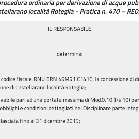
rocedura ordinaria per derivazione di acque pub
stellarano località Roteglia - Pratica n. 470 – R
IL RESPONSABILE
determina:
na - codice fiscale: RNU BRN 49M51 C141C, la concessione di 
mune di Castellarano località Roteglia;
elevabile pari ad una portata massima di Mod.0,10 (l/s 10) p
obblighi e condizioni dettagliati nel Disciplinare parte inte
 rilasciata fino al 31 dicembre 2015;