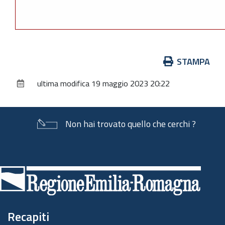
Azioni
STAMPA
sul
ultima modifica
19 maggio 2023 20:22
documento
Non hai trovato quello che cerchi ?
Piè
di
pagina
Recapiti