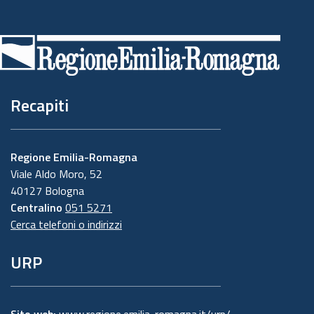
Piè
di
pagina
Recapiti
Regione Emilia-Romagna
Viale Aldo Moro, 52
40127 Bologna
Centralino
051 5271
Cerca telefoni o indirizzi
URP
Sito web:
www.regione.emilia-romagna.it/urp/