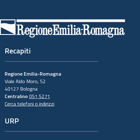
Piè
di
pagina
Recapiti
Regione Emilia-Romagna
Viale Aldo Moro, 52
40127 Bologna
Centralino
051 5271
Cerca telefoni o indirizzi
URP