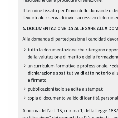
Il termine fissato per l’invio delle domande e d
l'eventuale riserva di invio successivo di documen
4. DOCUMENTAZIONE DA ALLEGARE ALLA DO
Alla domanda di partecipazione i candidati devon
tutta la documentazione che ritengano opport
della valutazione di merito e della formazion
un curriculum formativo e professionale,
red
dichiarazione sostitutiva di atto notorio
ai 
e firmato;
pubblicazioni (solo se edite a stampa);
copia di documento valido di identità persona
A norma dell’art. 15, comma 1, della Legge 183
certificazione” dei rapporti tra P.A. e privati –