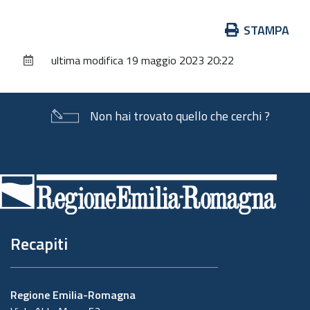
Azioni
STAMPA
sul
ultima modifica
19 maggio 2023 20:22
documento
Non hai trovato quello che cerchi ?
Piè
di
pagina
Recapiti
Regione Emilia-Romagna