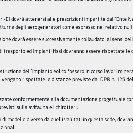
ri-El dovrà attenersi alle prescrizioni impartite dall’Ente N
tturna degli aerogeneratori come espresso nel relativo null
sione dovrà essere successivamente collaudato, ai sensi dell’
di trasporto ed impianti fissi dovranno essere rispettate le d
 costruzione dell’impianto eolico fossero in corso lavori min
é vengano rispettate le distanze previste dal DPR n. 128 de
alizzate conformemente alla documentazione progettuale c
visti sulla avifauna e i chirotteri;
ori di modello diverso da quelli valutati in questa sede, dov
zionali;