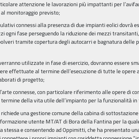
ticolare attenzione le lavorazioni più impattanti per l’avifau
 al monitoraggio previsto;
umulativi connessi alla presenza di due impianti eolici dovr
zi ogni fase perseguendo la riduzione dei mezzi transitanti, l
 polveri tramite copertura degli autocarri e bagnatura delle p
 verranno utilizzate in fase di esercizio, dovranno essere sma
ere effettuate al termine dell’esecuzione di tutte le opere a
aborati di progetto;
re d’arte connesse, con particolare riferimento alle opere di
termine della vita utile dell’impianto per la funzionalità in
 richiede una gestione comune della cabina di sottostazione c
asformazione utente MT/AT di Bora della Fantina per la quale 
della stessa e consentendo ad Oppimitti, che ha presentato u
i connettere i propri impianti con cosiddetta connessione “i