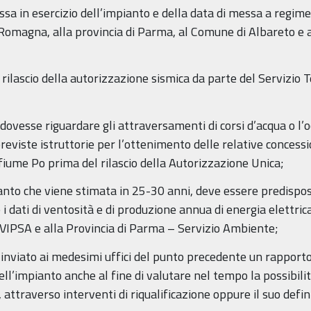
ssa in esercizio dell’impianto e della data di messa a regim
Romagna, alla provincia di Parma, al Comune di Albareto e 
al rilascio della autorizzazione sismica da parte del Servizio 
 dovesse riguardare gli attraversamenti di corsi d’acqua o l’
reviste istruttorie per l’ottenimento delle relative concess
 fiume Po prima del rilascio della Autorizzazione Unica;
pianto che viene stimata in 25-30 anni, deve essere predispo
i dati di ventosità e di produzione annua di energia elettri
IPSA e alla Provincia di Parma – Servizio Ambiente;
 inviato ai medesimi uffici del punto precedente un rapporto p
’impianto anche al fine di valutare nel tempo la possibilità
 attraverso interventi di riqualificazione oppure il suo def