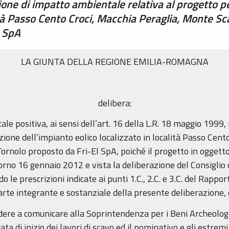
ione di impatto ambientale relativa al progetto pe
ità Passo Cento Croci, Macchia Peraglia, Monte Sc
L SpA
LA GIUNTA DELLA REGIONE EMILIA-ROMAGNA
delibera:
le positiva, ai sensi dell’art. 16 della L.R. 18 maggio 1999,
azione dell’impianto eolico localizzato in località Passo Ce
rnolo proposto da Fri-El SpA, poiché il progetto in oggetto,
iorno 16 gennaio 2012 e vista la deliberazione del Consiglio 
do le prescrizioni indicate ai punti 1.C., 2.C. e 3.C. del Rapp
 parte integrante e sostanziale della presente deliberazione, 
dere a comunicare alla Soprintendenza per i Beni Archeolog
ata di inizio dei lavori di scavo ed il nominativo e gli estrem