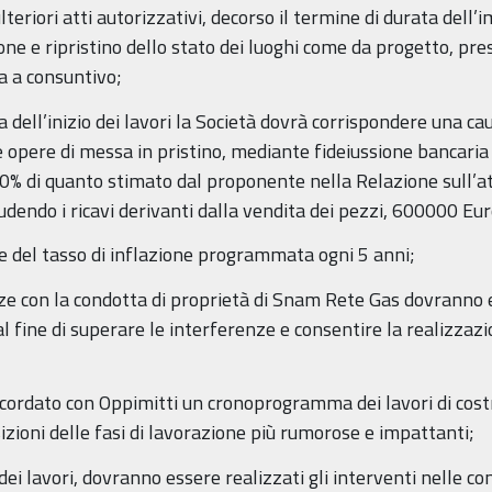
ulteriori atti autorizzativi, decorso il termine di durata dell
one e ripristino dello stato dei luoghi come da progetto, p
a a consuntivo;
 dell’inizio dei lavori la Società dovrà corrispondere una c
le opere di messa in pristino, mediante fideiussione bancaria 
00% di quanto stimato dal proponente nella Relazione sull’at
dendo i ricavi derivanti dalla vendita dei pezzi, 600000 Eur
se del tasso di inflazione programmata ogni 5 anni;
enze con la condotta di proprietà di Snam Rete Gas dovranno 
l fine di superare le interferenze e consentire la realizzaz
ordato con Oppimitti un cronoprogramma dei lavori di costru
izioni delle fasi di lavorazione più rumorose e impattanti;
ei lavori, dovranno essere realizzati gli interventi nelle co