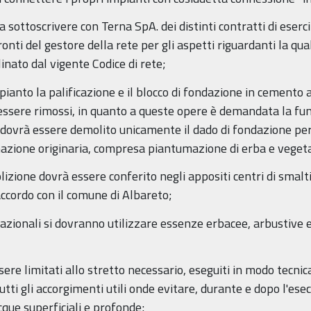
a sottoscrivere con Terna SpA. dei distinti contratti di eser
onti del gestore della rete per gli aspetti riguardanti la q
linato dal vigente Codice di rete;
mpianto la palificazione e il blocco di fondazione in cemento 
ssere rimossi, in quanto a queste opere è demandata la fun
dovrà essere demolito unicamente il dado di fondazione per 
mazione originaria, compresa piantumazione di erba e vegeta
lizione dovrà essere conferito negli appositi centri di smal
 accordo con il comune di Albareto;
etazionali si dovranno utilizzare essenze erbacee, arbustive e
ere limitati allo stretto necessario, eseguiti in modo tecni
tti gli accorgimenti utili onde evitare, durante e dopo l'esec
cque superficiali e profonde;