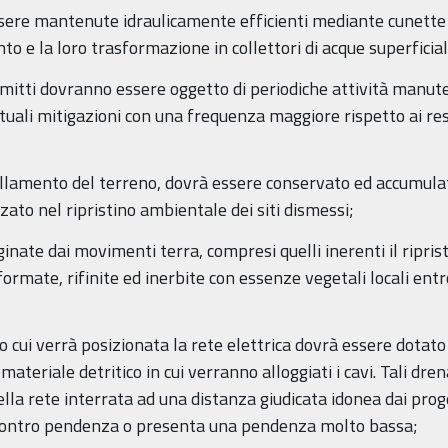
essere mantenute idraulicamente efficienti mediante cunette 
o e la loro trasformazione in collettori di acque superficial
ppimitti dovranno essere oggetto di periodiche attività manute
uali mitigazioni con una frequenza maggiore rispetto ai restan
ellamento del terreno, dovrà essere conservato ed accumulato
zzato nel ripristino ambientale dei siti dismessi;
inate dai movimenti terra, compresi quelli inerenti il riprist
mate, rifinite ed inerbite con essenze vegetali locali entro
o cui verrà posizionata la rete elettrica dovrà essere dotato 
 materiale detritico in cui verranno alloggiati i cavi. Tali d
la rete interrata ad una distanza giudicata idonea dai pro
 in contro pendenza o presenta una pendenza molto bassa;