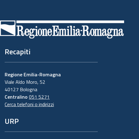
Piè
di
pagina
Recapiti
Regione Emilia-Romagna
Viale Aldo Moro, 52
40127 Bologna
Centralino
051 5271
Cerca telefoni o indirizzi
URP