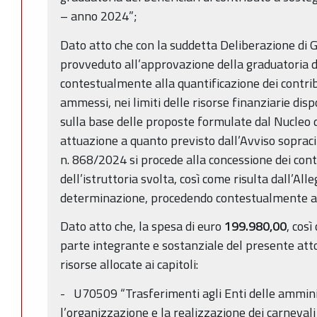
– anno 2024”;
Dato atto che con la suddetta Deliberazione di 
provveduto all’approvazione della graduatoria de
contestualmente alla quantificazione dei contribu
ammessi, nei limiti delle risorse finanziarie dispo
sulla base delle proposte formulate dal Nucleo di
attuazione a quanto previsto dall’Avviso sopraci
n. 868/2024 si procede alla concessione dei contr
dell’istruttoria svolta, così come risulta dall’All
determinazione, procedendo contestualmente al
Dato atto che, la spesa di euro
199.980,00
, così
parte integrante e sostanziale del presente atto
risorse allocate ai capitoli:
- U70509 “Trasferimenti agli Enti delle amminis
l’organizzazione e la realizzazione dei carnevali s