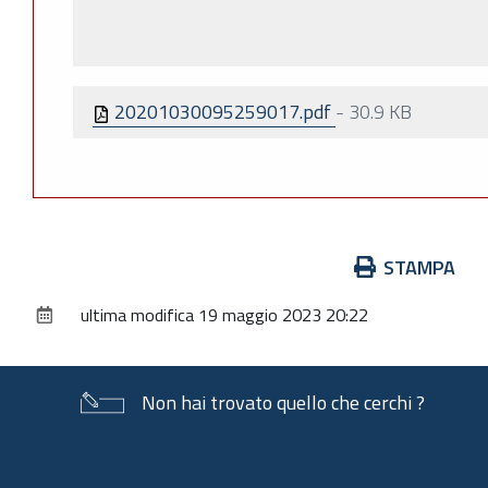
20201030095259017.pdf
-
30.9 KB
Azioni
STAMPA
sul
ultima modifica
19 maggio 2023 20:22
documento
Non hai trovato quello che cerchi ?
Piè