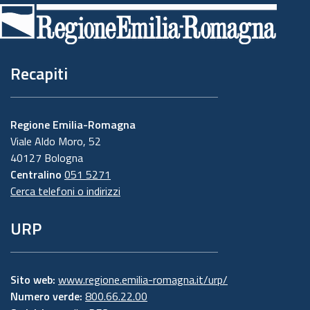
di
pagina
Recapiti
Regione Emilia-Romagna
Viale Aldo Moro, 52
40127 Bologna
Centralino
051 5271
Cerca telefoni o indirizzi
URP
Sito web:
www.regione.emilia-romagna.it/urp/
Numero verde:
800.66.22.00