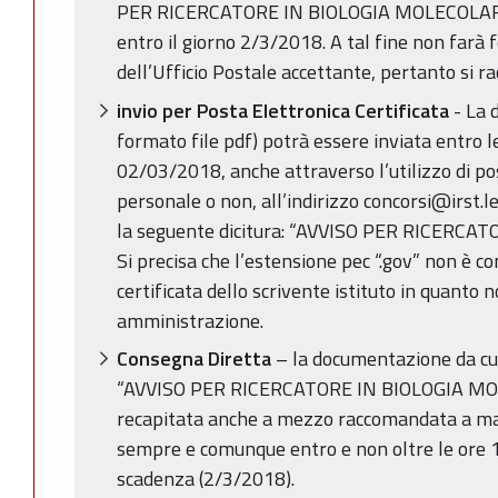
PER RICERCATORE IN BIOLOGIA MOLECOLARE”
entro il giorno 2/3/2018. A tal fine non farà 
dell’Ufficio Postale accettante, pertanto si r
invio per Posta Elettronica Certificata
- La 
formato file pdf) potrà essere inviata entro l
02/03/2018, anche attraverso l’utilizzo di pos
personale o non, all’indirizzo concorsi@irst.l
la seguente dicitura: “AVVISO PER RICERC
Si precisa che l’estensione pec “.gov” non è co
certificata dello scrivente istituto in quanto
amministrazione.
Consegna Diretta
– la documentazione da cui
“AVVISO PER RICERCATORE IN BIOLOGIA MO
recapitata anche a mezzo raccomandata a ma
sempre e comunque entro e non oltre le ore 1
scadenza (2/3/2018).