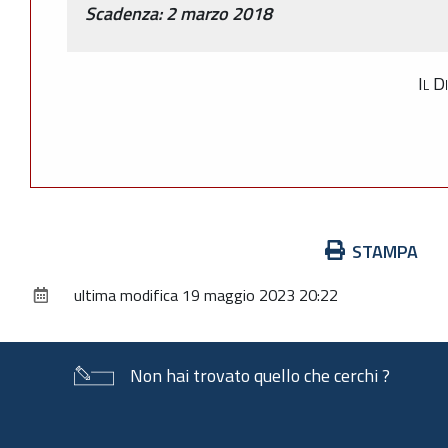
Scadenza: 2 marzo 2018
Il D
Azioni
STAMPA
sul
ultima modifica
19 maggio 2023 20:22
documento
Non hai trovato quello che cerchi ?
Piè