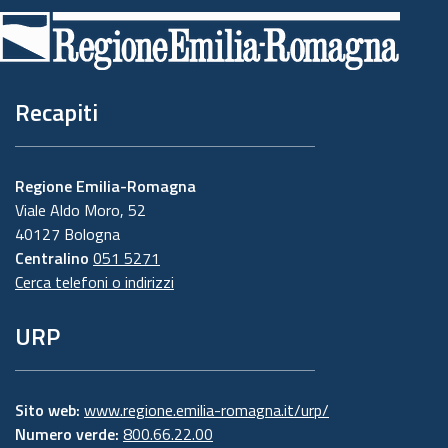
di
pagina
Recapiti
Regione Emilia-Romagna
Viale Aldo Moro, 52
40127 Bologna
Centralino
051 5271
Cerca telefoni o indirizzi
URP
Sito web:
www.regione.emilia-romagna.it/urp/
Numero verde:
800.66.22.00