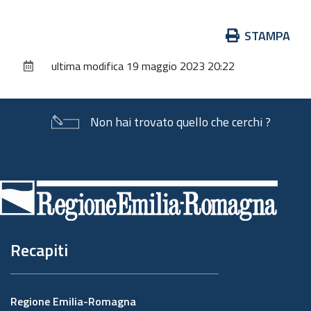
Azioni
STAMPA
sul
ultima modifica
19 maggio 2023 20:22
documento
Non hai trovato quello che cerchi ?
Piè
di
pagina
Recapiti
Regione Emilia-Romagna