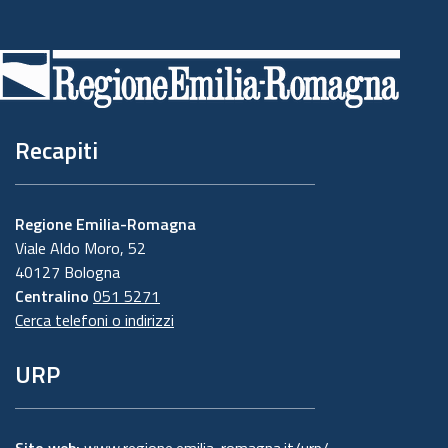
Piè
di
pagina
Recapiti
Regione Emilia-Romagna
Viale Aldo Moro, 52
40127 Bologna
Centralino
051 5271
Cerca telefoni o indirizzi
URP
Sito web:
www.regione.emilia-romagna.it/urp/