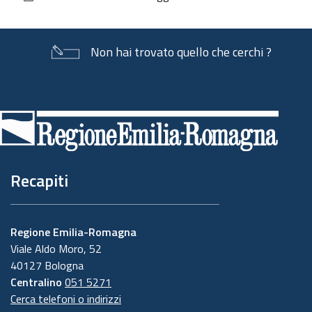
documento
Non hai trovato quello che cerchi ?
Piè
di
pagina
Recapiti
Regione Emilia-Romagna
Viale Aldo Moro, 52
40127 Bologna
Centralino
051 5271
Cerca telefoni o indirizzi