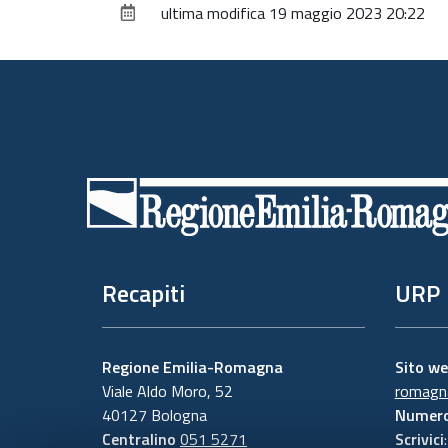
ultima modifica
19 maggio 2023 20:22
Piè
di
pagina
Recapiti
URP
Regione Emilia-Romagna
Sito w
Viale Aldo Moro, 52
romagna
40127 Bologna
Numero
Centralino
051 5271
Scrivici