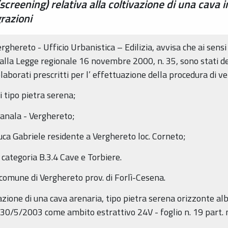
(screening) relativa alla coltivazione di una cava i
grazioni
hereto - Ufficio Urbanistica – Edilizia, avvisa che ai sensi 
lla Legge regionale 16 novembre 2000, n. 35, sono stati dep
laborati prescritti per l’ effettuazione della procedura di veri
i tipo pietra serena;
 Canala - Verghereto;
uca Gabriele residente a Verghereto loc. Corneto;
 categoria B.3.4 Cave e Torbiere.
l comune di Verghereto prov. di Forlì-Cesena.
vazione di una cava arenaria, tipo pietra serena orizzonte al
l 30/5/2003 come ambito estrattivo 24V - foglio n. 19 part. 