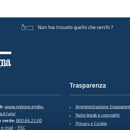
Non hai trovato quello che cerchi ?
Trasparenza
eb:
www.regione.emilia-
Amministrazione trasparen
.it/urp/
Note legali e copyright
 verde:
800.66.22.00
Privacy e Cookie
:
e-mail
-
PEC