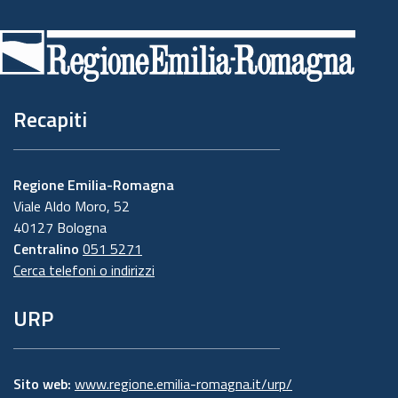
Piè
di
pagina
Recapiti
Regione Emilia-Romagna
Viale Aldo Moro, 52
40127 Bologna
Centralino
051 5271
Cerca telefoni o indirizzi
URP
Sito web:
www.regione.emilia-romagna.it/urp/