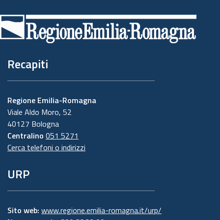
di
pagina
Recapiti
Regione Emilia-Romagna
Viale Aldo Moro, 52
40127 Bologna
Centralino
051 5271
Cerca telefoni o indirizzi
URP
Sito web:
www.regione.emilia-romagna.it/urp/