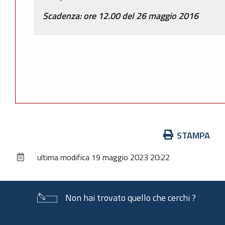
Scadenza: ore 12.00 del 26 maggio 2016
Azioni
STAMPA
sul
ultima modifica
19 maggio 2023 20:22
documento
Non hai trovato quello che cerchi ?
Piè