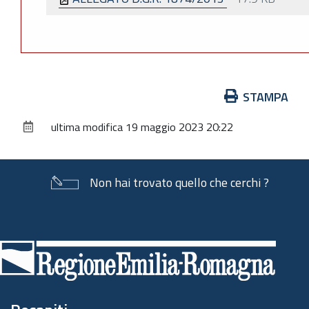
Azioni
STAMPA
sul
ultima modifica
19 maggio 2023 20:22
documento
Non hai trovato quello che cerchi ?
Piè
di
pagina