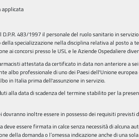
 applicata
el D.P.R. 483/1997 il personale del ruolo sanitario in serviz
 della specializzazione nella disciplina relativa al posto a
ione ai concorsi presso le USL e le Aziende Ospedaliere dive
 farmacisti attestata da certificato in data non anteriore a se
dente albo professionale di uno dei Paesi dell'Unione europe
albo in Italia prima dell'assunzione in servizio.
duti alla data di scadenza del termine stabilito per la pres
i dovranno inoltre essere in possesso dei requisiti previsti d
 deve essere firmata in calce senza necessità di alcuna aute
one della domanda o l’omessa indicazione anche di una sola 