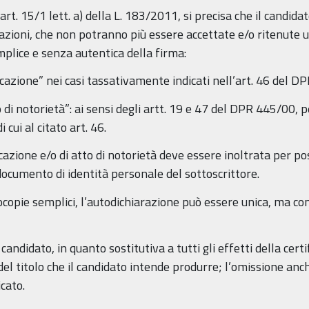
t. 15/1 lett. a) della L. 183/2011, si precisa che il candidato
zioni, che non potranno più essere accettate e/o ritenute uti
mplice e senza autentica della firma:
ificazione” nei casi tassativamente indicati nell’art. 46 del 
 di notorietà”: ai sensi degli artt. 19 e 47 del DPR 445/00, per
cui al citato art. 46.
icazione e/o di atto di notorietà deve essere inoltrata per po
ocumento di identità personale del sottoscrittore.
ocopie semplici, l’autodichiarazione può essere unica, ma co
candidato, in quanto sostitutiva a tutti gli effetti della cert
del titolo che il candidato intende produrre; l’omissione an
icato.