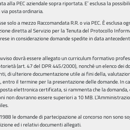
ta alla PEC aziendale sopra riportata. E’ esclusa la possibi
 via posta ordinaria.
 solo a mezzo Raccomandata R.R. o via PEC. È esclusa ogn
one diretta al Servizio per la Tenuta del Protocollo Informa
rese in considerazione domande spedite in data antecedente 
vviso dovrà essere allegato un curriculum formativo profes
notorietà (art. 47 del DPR 445/2000), nonché un elenco dei do
ti, di ulteriore documentazione utile ai fini della, valutazio
a, entro il termine per la presentazione delle domande. In 
 posta elettronica certificata, si rammenta che la domanda, c
nsioni non dovranno essere superiori a 10 MB. L’Amministraz
iles.
/1988 le domande di partecipazione al concorso non sono sog
izione ed i relativi documenti allegati.