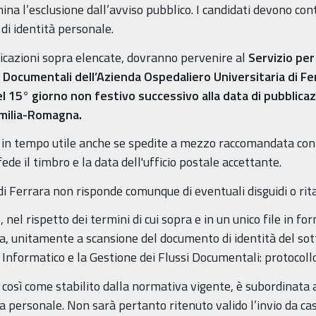
mina l’esclusione dall’avviso pubblico. I candidati devono 
di identità personale.
dicazioni sopra elencate, dovranno pervenire al
Servizio per
 Documentali dell’Azienda Ospedaliero Universitaria di Fer
el 15° giorno non festivo successivo alla data di pubblica
Emilia-Romagna.
in tempo utile anche se spedite a mezzo raccomandata con a
fede il timbro e la data dell'ufficio postale accettante.
i Ferrara non risponde comunque di eventuali disguidi o ritar
el rispetto dei termini di cui sopra e in un unico file in f
ata, unitamente a scansione del documento di identità del sott
 Informatico e la Gestione dei Flussi Documentali: protocoll
o, così come stabilito dalla normativa vigente, è subordinata a
ta personale. Non sarà pertanto ritenuto valido l’invio da cas