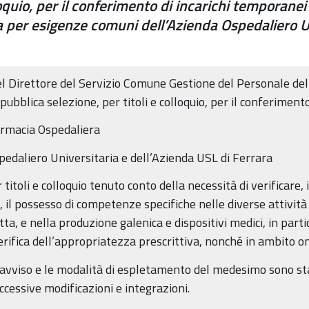
loquio, per il conferimento di incarichi temporane
a per esigenze comuni dell’Azienda Ospedaliero U
el Direttore del Servizio Comune Gestione del Personale de
 pubblica selezione, per titoli e colloquio, per il conferiment
armacia Ospedaliera
edaliero Universitaria e dell’Azienda USL di Ferrara
itoli e colloquio tenuto conto della necessità di verificare, i
a, il possesso di competenze specifiche nelle diverse attivit
a, e nella produzione galenica e dispositivi medici, in parti
erifica dell’appropriatezza prescrittiva, nonché in ambito o
’avviso e le modalità di espletamento del medesimo sono sta
essive modificazioni e integrazioni.