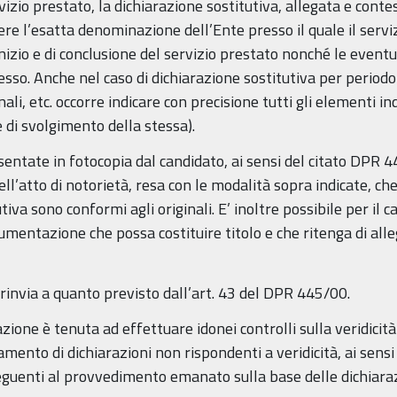
rvizio prestato, la dichiarazione sostitutiva, allegata e cont
e l’esatta denominazione dell’Ente presso il quale il servizio
 inizio e di conclusione del servizio prestato nonché le eventu
esso. Anche nel caso di dichiarazione sostitutiva per periodo 
nali, etc. occorre indicare con precisione tutti gli elementi i
de di svolgimento della stessa).
entate in fotocopia dal candidato, ai sensi del citato DPR 4
ll’atto di notorietà, resa con le modalità sopra indicate, che
tiva sono conformi agli originali. E’ inoltre possibile per il 
cumentazione che possa costituire titolo e che ritenga di all
si rinvia a quanto previsto dall’art. 43 del DPR 445/00.
one è tenuta ad effettuare idonei controlli sulla veridicità
tamento di dichiarazioni non rispondenti a veridicità, ai sens
eguenti al provvedimento emanato sulla base delle dichiarazi