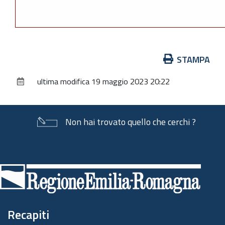
Azioni
STAMPA
sul
ultima modifica
19 maggio 2023 20:22
documento
Non hai trovato quello che cerchi ?
Piè
di
pagina
Recapiti