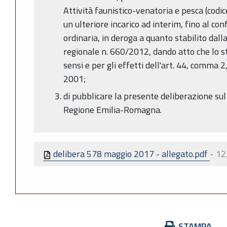
Attività faunistico-venatoria e pesca (codi
un ulteriore incarico ad interim, fino al con
ordinaria, in deroga a quanto stabilito dall
regionale n. 660/2012, dando atto che lo s
sensi e per gli effetti dell'art. 44, comma 2
2001;
di pubblicare la presente deliberazione sul 
Regione Emilia-Romagna.
delibera 578 maggio 2017 - allegato.pdf
-
12
Azioni
STAMPA