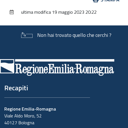
sul
ultima modifica
19 maggio 2023 20:22
documento
Non hai trovato quello che cerchi ?
Piè
di
pagina
Recapiti
Regione Emilia-Romagna
Viale Aldo Moro, 52
40127 Bologna