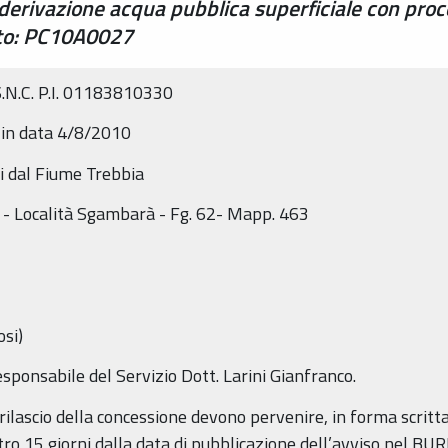
erivazione acqua pubblica superficiale con proc
nto: PC10A0027
S.N.C. P.I. 01183810330
 in data 4/8/2010
li dal Fiume Trebbia
 - Località Sgambarà - Fg. 62- Mapp. 463
osi)
sponsabile del Servizio Dott. Larini Gianfranco.
rilascio della concessione devono pervenire, in forma scritta,
tro 15 giorni dalla data di pubblicazione dell’avviso nel BUR