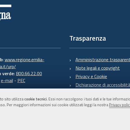
Trasparenza
eb:
www.regione.emilia-
Amministrazione trasparen
.it/urp/
Note legali e copyright
 verde:
800.66.22.00
Privacy e Cookie
:
e-mail
-
PEC
Dichiarazione di accessibilit
to sito utilizza
cookie tecnici
. Essi non raccolgono i tuoi dati e le tue informaz
so. Per maggiori informazioni sui cookie utilizzati leggi la nostra
Privacy polic
C.F. 800.625.903.79