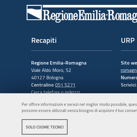
di
pagina
Recapiti
URP
Regione Emilia-Romagna
Sito w
Viale Aldo Moro, 52
romagna
40127 Bologna
Numero
Centralino
051 5271
Scrivici
Cerca telefoni o indirizzi
Per offrire informazioni e servizi nel miglior modo possibile, ques
possono essere utilizzati senza bisogno di acquisire il tuo consen
SOLO COOKIE TECNICI