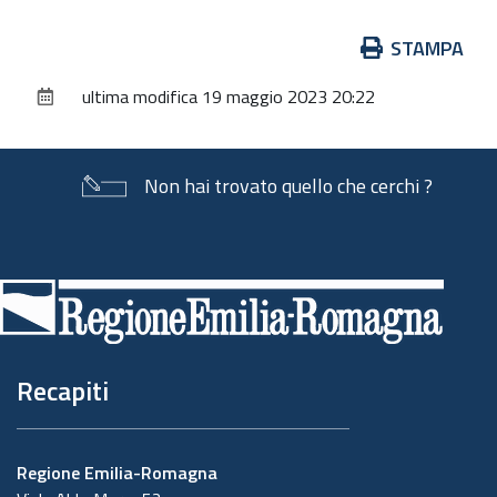
Azioni
STAMPA
sul
ultima modifica
19 maggio 2023 20:22
documento
Non hai trovato quello che cerchi ?
Piè
di
pagina
Recapiti
Regione Emilia-Romagna