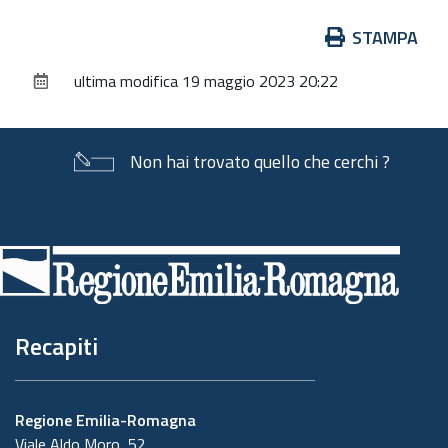
Azioni
STAMPA
sul
ultima modifica
19 maggio 2023 20:22
documento
Non hai trovato quello che cerchi ?
Piè
di
pagina
Recapiti
Regione Emilia-Romagna
Viale Aldo Moro, 52