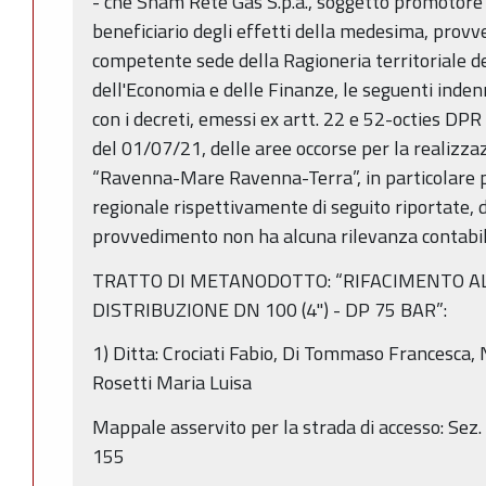
- che Snam Rete Gas S.p.a., soggetto promotore 
beneficiario degli effetti della medesima, provv
competente sede della Ragioneria territoriale d
dell'Economia e delle Finanze, le seguenti inden
con i decreti, emessi ex artt. 22 e 52-octies DPR
del 01/07/21, delle aree occorse per la realizz
“Ravenna-Mare Ravenna-Terra”, in particolare p
regionale rispettivamente di seguito riportate, d
provvedimento non ha alcuna rilevanza contabil
TRATTO DI METANODOTTO: “RIFACIMENTO 
DISTRIBUZIONE DN 100 (4") - DP 75 BAR”:
1) Ditta: Crociati Fabio, Di Tommaso Francesca,
Rosetti Maria Luisa
Mappale asservito per la strada di accesso: Sez.
155