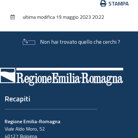
Azioni
STAMPA
sul
ultima modifica
19 maggio 2023 20:22
documento
Non hai trovato quello che cerchi ?
Piè
di
pagina
Recapiti
Regione Emilia-Romagna
Viale Aldo Moro, 52
40127 Bologna