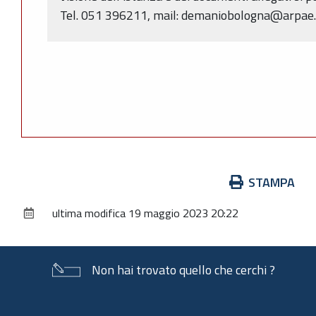
Tel. 051 396211, mail: demaniobologna@arpae.
Azioni
STAMPA
sul
ultima modifica
19 maggio 2023 20:22
documento
Non hai trovato quello che cerchi ?
Piè