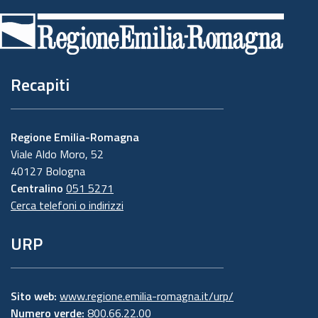
di
pagina
Recapiti
Regione Emilia-Romagna
Viale Aldo Moro, 52
40127 Bologna
Centralino
051 5271
Cerca telefoni o indirizzi
URP
Sito web:
www.regione.emilia-romagna.it/urp/
Numero verde:
800.66.22.00